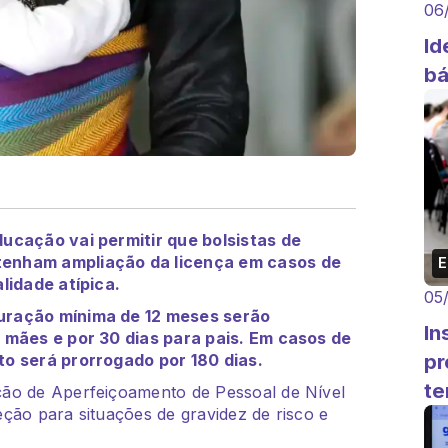
06
Id
bá
ducação vai permitir que bolsistas de
tenham ampliação da licença em casos de
lidade atípica.
05
uração mínima de 12 meses serão
In
s mães e por 30 dias para pais. Em casos de
pr
to será prorrogado por 180 dias.
te
ão de Aperfeiçoamento de Pessoal de Nível
ção para situações de gravidez de risco e