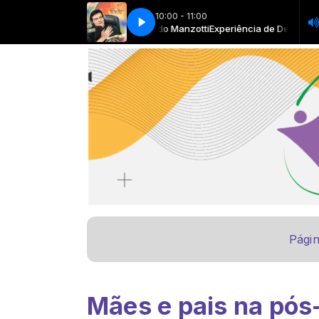
10:00 - 11:00
ncia de Deus com Pe. Reginaldo Manzotti
Now Playing info goes here
Now Playing info goes here
Experiência de Deus com Pe. Re
Págin
Mães e pais na pós