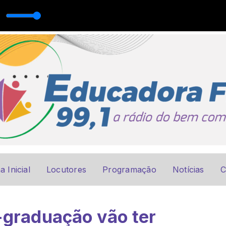
ginaldo Manzotti
a Inicial
Locutores
Programação
Notícias
C
-graduação vão ter