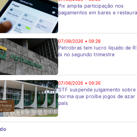
Pix amplia participação nos
pagamentos em bares e restaura
bi no segundo trimestre
STF suspende julgamento sobr
07/08/2026 • 09:28
Petrobras tem lucro líquido de R
bi no segundo trimestre
07/08/2026 • 09:26
STF suspende julgamento sobre
norma que proíbe jogos de azar
país
udo