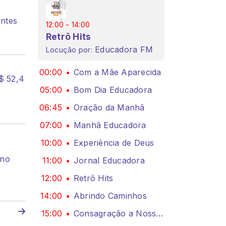
ntes
12:00 - 14:00
e norma que proíbe jogos de azar no país
Pix ampli
Retrô Hits
Educadora FM
Locução por:
00:00
Com a Mãe Aparecida
$ 52,4
05:00
Bom Dia Educadora
06:45
Oração da Manhã
07:00
Manhã Educadora
10:00
Experiência de Deus
 no
11:00
Jornal Educadora
12:00
Retrô Hits
14:00
Abrindo Caminhos
15:00
Consagração a Nossa Senhora Aparecida