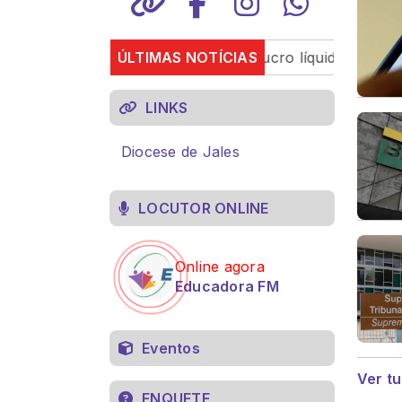
restaurantes
Petrobras tem lucro líquido de R$ 52,4 
ÚLTIMAS NOTÍCIAS
LINKS
Diocese de Jales
LOCUTOR ONLINE
Online agora
Educadora FM
Eventos
Ver t
ENQUETE