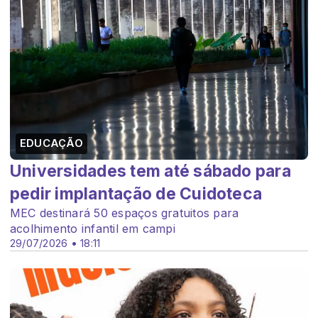
EDUCAÇÃO
Universidades tem até sábado para
pedir implantação de Cuidoteca
MEC destinará 50 espaços gratuitos para
acolhimento infantil em campi
29/07/2026 • 18:11