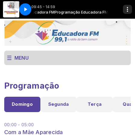
09:45 - 14:59
dora FM com Educadora FM
o goes here
Now Playing info goes here
Programação Educadora FM com Educador
MENU
Programação
Domingo
Segunda
Terça
Quar
00:00 - 05:00
Com a Mãe Aparecida