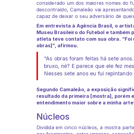
considerado um dos maiores nomes do fut
descontraído, Camaleão vai apresentan
capaz de deixar o seu adversário de quei
Em entrevista à Agência Brasil, o artis
Museu Brasileiro do Futebol e também 
atleta teve contato com sua obra. “Foi
obras]”, afirmou.
“As obras foram feitas há sete ano
bruxo, né? E parece que ele fez me
Nesses sete anos eu fui repintand
Segundo Camaleão, a exposição signifi
resultado da primeira [mostra], porém
entendimento maior sobre a minha arte
Núcleos
Dividida em cinco núcleos, a mostra part
por fragmentos, entre imagens, sensações