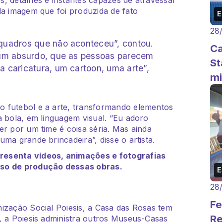
da imagem que foi produzida de fato
28
quadros que não aconteceu”, contou.
Ca
 um absurdo, que as pessoas parecem
St
 caricatura, um cartoon, uma arte”,
mi
 futebol e a arte, transformando elementos
a bola, em linguagem visual. “Eu adoro
er por um time é coisa séria. Mas ainda
ma grande brincadeira”, disse o artista.
resenta vídeos, animações e fotografias
sso de produção dessas obras.
28
Fe
ização Social Poiesis, a Casa das Rosas tem
Re
, a Poiesis administra outros Museus-Casas