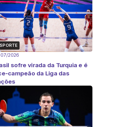
ESPORTE
/07/2026
asil sofre virada da Turquia e é
ce-campeão da Liga das
ações