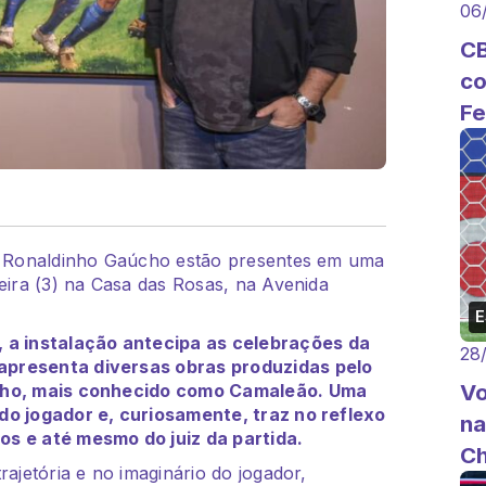
06
CB
co
Fe
de Ronaldinho Gaúcho estão presentes em uma
feira (3) na Casa das Rosas, na Avenida
, a instalação antecipa as celebrações da
28
apresenta diversas obras produzidas pelo
Vo
alho, mais conhecido como Camaleão. Uma
do jogador e, curiosamente, traz no reflexo
na
os e até mesmo do juiz da partida.
Ch
rajetória e no imaginário do jogador,