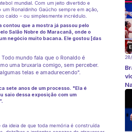
ebol mundial. Com um jeito divertido e
do um Ronaldinho Gaúcho sempre em ação,
xo caído – ou simplesmente incrédulo.
ta contou que a mostra já passou pelo
pelo Salão Nobre do Maracanã, onde o
 um negócio muito bacana. Ele gostou [das
28
s. Todo mundo fala que o Ronaldo é
smo uma bruxaria comigo, sem perceber.
Br
o algumas telas e amadurecendo".
vi
N
ca sete anos de um processo. "Ela é
 eu saio dessa exposição com um
”.
e da ideia de que toda memória é construída
, detalhes e instantes capazes de atravessar