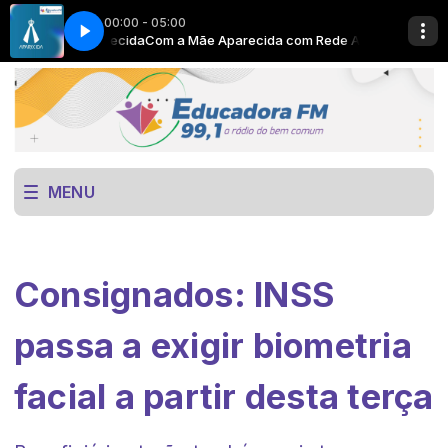
00:00 - 05:00
om Rede Aparecida
here
Now Playing info goes here
Com a Mãe Aparecida com Rede Aparecida
MENU
Consignados: INSS
passa a exigir biometria
facial a partir desta terça