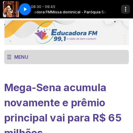
08:30 - 09:45
sia com Educadora FM
om Educadora FM
re
Now Playing info goes here
Programação Educadora FM com Educadora FM
Missa dominical - Paróquia Santa Rita de Cássia 
MENU
Mega-Sena acumula
novamente e prêmio
principal vai para R$ 65
milhões