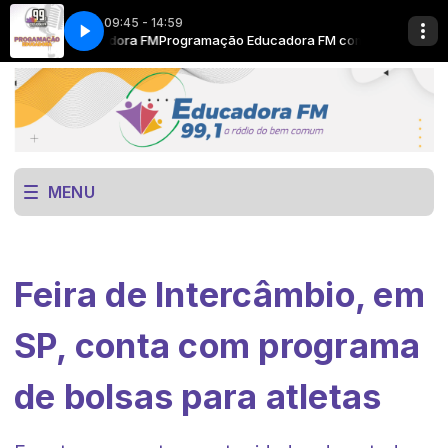
09:45 - 14:59
 com Educadora FM
here
Now Playing info goes here
Programação Educadora FM com Educadora FM
MENU
Feira de Intercâmbio, em
SP, conta com programa
de bolsas para atletas