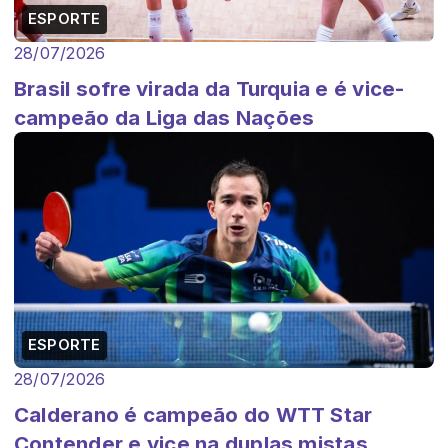
ESPORTE
28/07/2026
Brasil sofre virada da Turquia e é vice-
campeão da Liga das Nações
ESPORTE
28/07/2026
Calderano é campeão do WTT Star
Contender e vice na duplas mistas