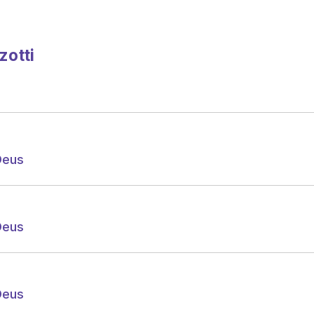
zotti
Deus
Deus
Deus